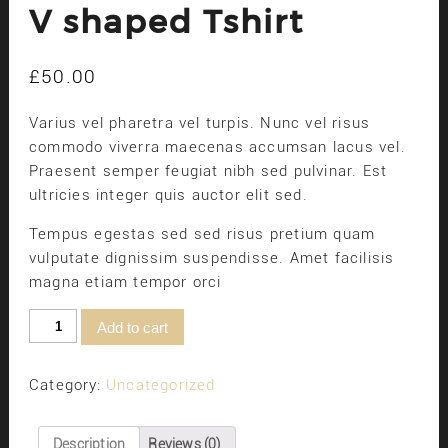
V shaped Tshirt
£
50.00
Varius vel pharetra vel turpis. Nunc vel risus
commodo viverra maecenas accumsan lacus vel.
Praesent semper feugiat nibh sed pulvinar. Est
ultricies integer quis auctor elit sed.
Tempus egestas sed sed risus pretium quam
vulputate dignissim suspendisse. Amet facilisis
magna etiam tempor orci
V
Add to cart
shaped
Tshirt
quantity
Category:
Uncategorized
Description
Reviews (0)