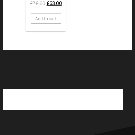
£
78.00
£
63.00
Add to cart