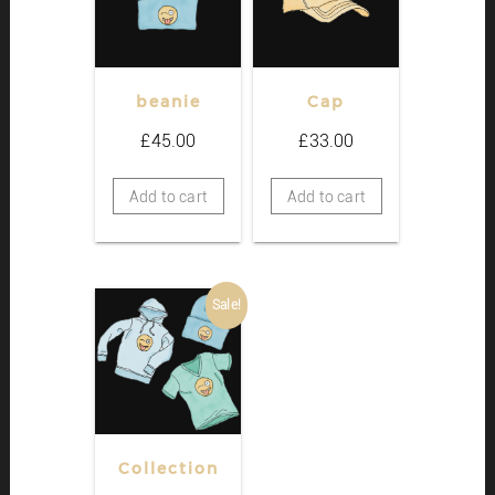
beanie
Cap
£
45.00
£
33.00
Add to cart
Add to cart
Sale!
Collection