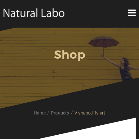
Skip
to
content
Shop
Home
Products
V shaped Tshirt